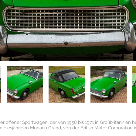
iner offener Sportwagen, der von 1958 bis 1971 in Großbritannien 
 diesjährigen Monaco Grand, von der British Motor Corporation i