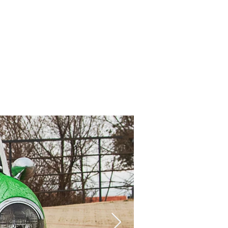
en
More