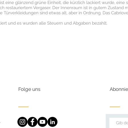
 ist eine glänzend grüne Einheit, die kürzlich lackiert wurde, eine
ich restauriertem Vergaser. Der Innenraum ist in gutem Zustand 
 Türverkleidungen sind etwas alt, aber in Ordnung. Das Cabriover
ert und es wurden alle Steuern und Abgaben bezahlt.
Folge uns
Abonnie
,